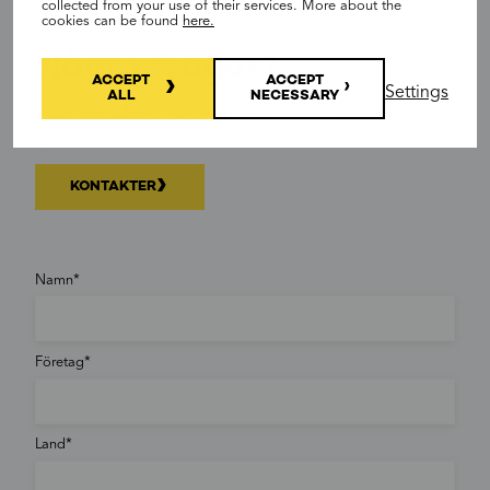
collected from your use of their services. More about the
cookies can be found
here.
Några frågor?
ACCEPT
ACCEPT
Settings
ALL
NECESSARY
Fyll i formuläret eller kontakta någon av våra
specialister.
KONTAKTER
Namn
Företag
Land