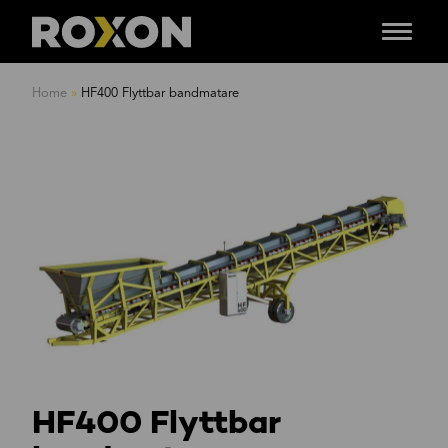
Menu
Skip
to
Home
»
HF400 Flyttbar bandmatare
content
HF400 Flyttbar