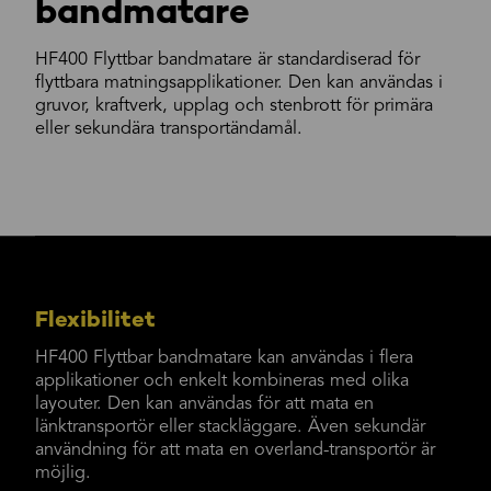
bandmatare
HF400 Flyttbar bandmatare är standardiserad för
flyttbara matningsapplikationer. Den kan användas i
gruvor, kraftverk, upplag och stenbrott för primära
eller sekundära transportändamål.
Flexibilitet
HF400 Flyttbar bandmatare kan användas i flera
applikationer och enkelt kombineras med olika
layouter. Den kan användas för att mata en
länktransportör eller stackläggare. Även sekundär
användning för att mata en overland-transportör är
möjlig.