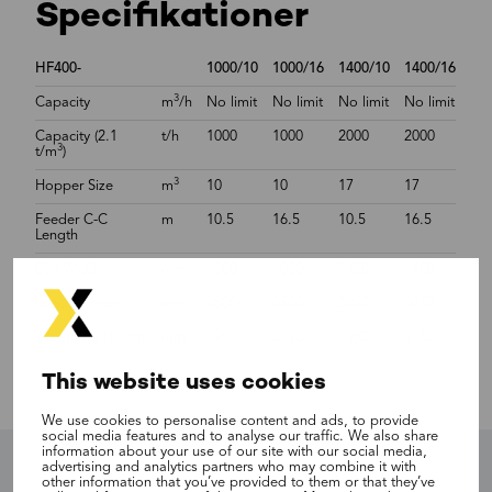
Specifikationer
HF400-
1000/10
1000/16
1400/10
1400/16
3
Capacity
m
/h
No limit
No limit
No limit
No limit
Capacity (2.1
t/h
1000
1000
2000
2000
3
t/m
)
3
Hopper Size
m
10
10
17
17
Feeder C-C
m
10.5
16.5
10.5
16.5
Length
Belt Width
mm
1000
1000
1400
1400
Loading Height
mm
3500
3500
3850
3850
Discharge Height
mm
1950
3150
1950
3150
This website uses cookies
We use cookies to personalise content and ads, to provide
social media features and to analyse our traffic. We also share
information about your use of our site with our social media,
advertising and analytics partners who may combine it with
other information that you’ve provided to them or that they’ve