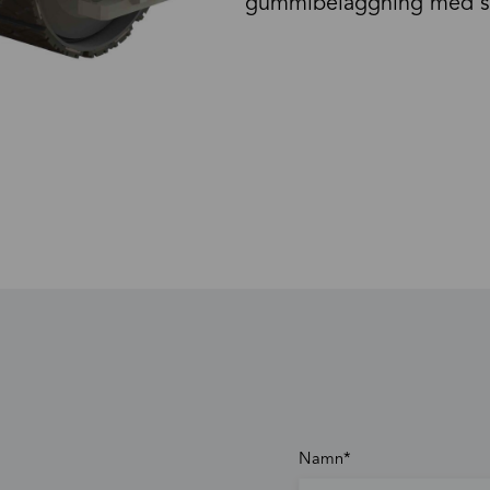
gummibeläggning med s
Namn