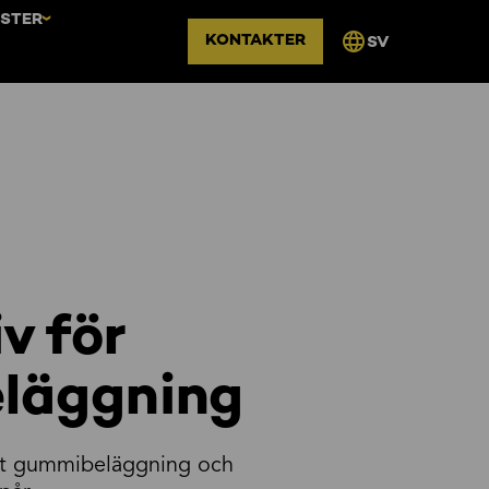
NSTER
KONTAKTER
SV
v för
läggning
ät gummibeläggning och