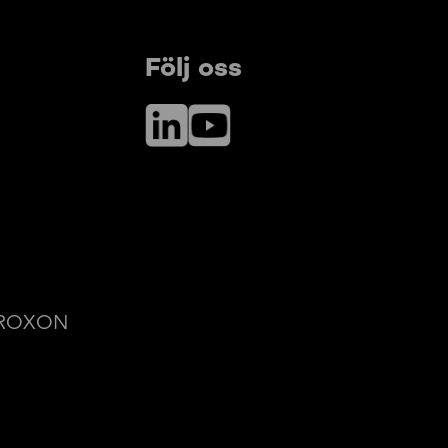
Följ oss
LinkedIn
YouTube
 © ROXON