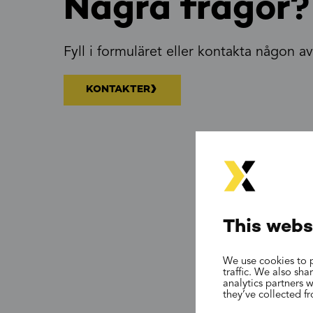
Några frågor?
Fyll i formuläret eller kontakta någon av 
KONTAKTER
This webs
We use cookies to p
traffic. We also sh
analytics partners 
they’ve collected f