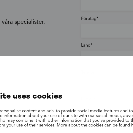
Företag
våra specialister.
Land
Telefon
ite uses cookies
E-mail
ersonalise content and ads, to provide social media features and to
are information about your use of our site with our social media, adve
who may combine it with other information that you’ve provided to 
rom your use of their services. More about the cookies can be found
Mer information