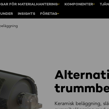
NGAR FÖR MATERIALHANTERING
KOMPONENTER
TJÄ
KUNDER
INSIGHTS
FÖRETAG
mbeläggning
Alternati
trummbe
Keramisk beläggning, sl