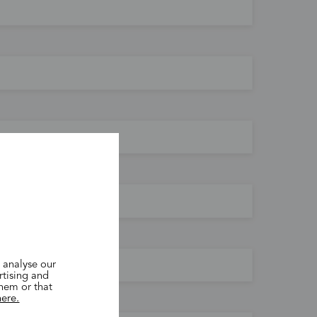
 analyse our
rtising and
them or that
here.