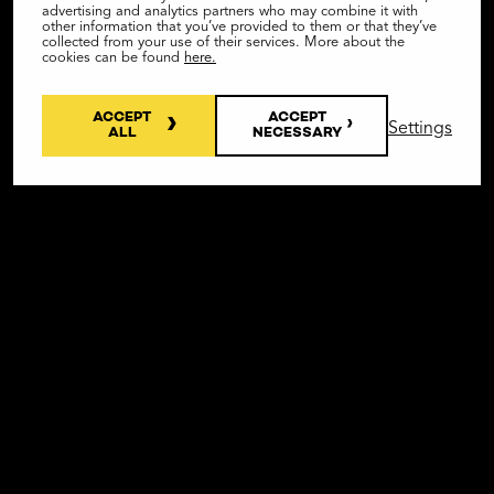
advertising and analytics partners who may combine it with
other information that you’ve provided to them or that they’ve
collected from your use of their services. More about the
cookies can be found
here.
ACCEPT
ACCEPT
Settings
ALL
NECESSARY