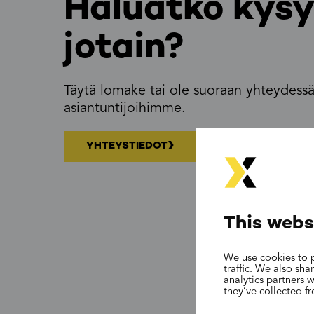
Haluatko kys
jotain?
Täytä lomake tai ole suoraan yhteydess
asiantuntijoihimme.
YHTEYSTIEDOT
This webs
We use cookies to p
traffic. We also sh
analytics partners 
they’ve collected f