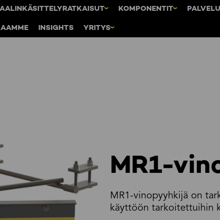
AALINKÄSITTELYRATKAISUT
KOMPONENTIT
PALVEL
KAAMME
INSIGHTS
YRITYS
MR1-vin
MR1-vinopyyhkijä on tark
käyttöön tarkoitettuihin 