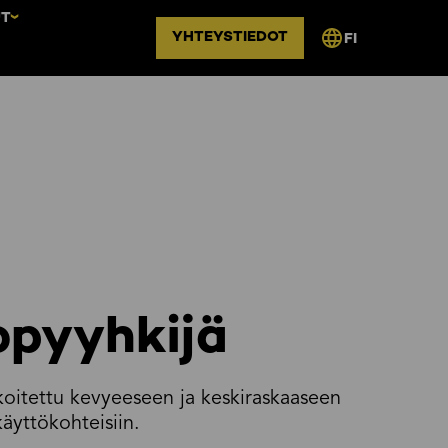
UT
YHTEYSTIEDOT
FI
opyyhkijä
oitettu kevyeeseen ja keskiraskaaseen
käyttökohteisiin.