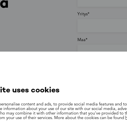
yä
Yritys
ä
Maa
Puhelin
ite uses cookies
Sähköposti
ersonalise content and ads, to provide social media features and to
are information about your use of our site with our social media, adve
who may combine it with other information that you’ve provided to 
Lisätiedot
rom your use of their services. More about the cookies can be found