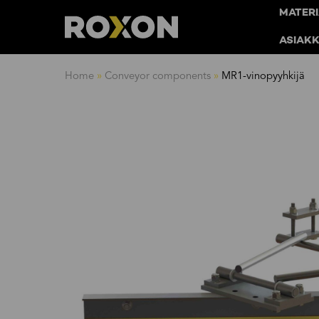
MATERI
ASIAK
Siirry
Home
»
Conveyor components
»
MR1-vinopyyhkijä
sisältöön