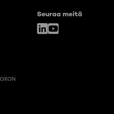
Seuraa meitä
LinkedIn
YouTube
© ROXON