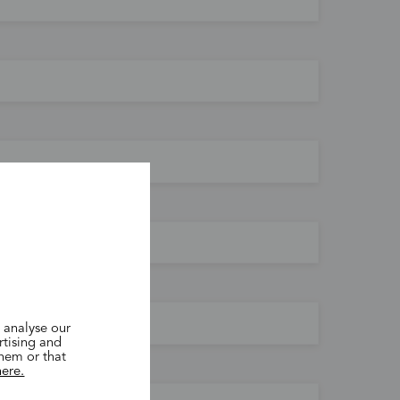
 analyse our
rtising and
them or that
here.