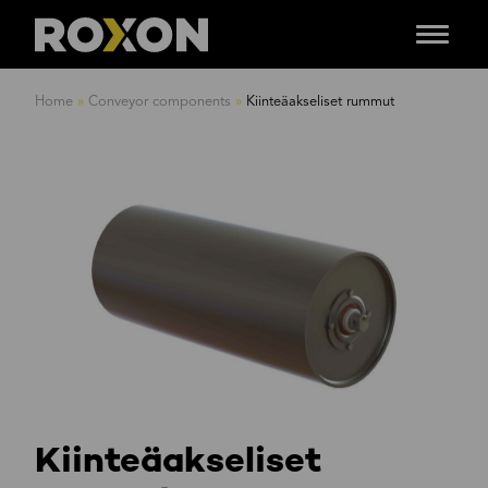
Menu
Siirry
sisältöön
Home
»
Conveyor components
»
Kiinteäakseliset rummut
Kiinteäakseliset