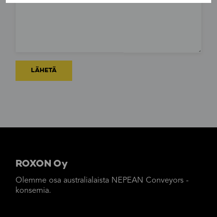
ROXON Oy
Olemme osa australialaista NEPEAN Conveyors -
konsernia.