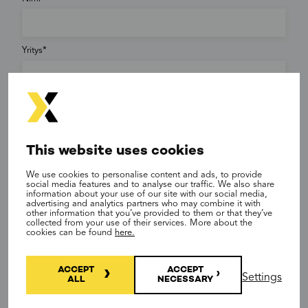
Yritys
Maa
This website uses cookies
Puhelin
We use cookies to personalise content and ads, to provide
social media features and to analyse our traffic. We also share
information about your use of our site with our social media,
advertising and analytics partners who may combine it with
Sähköposti
other information that you’ve provided to them or that they’ve
collected from your use of their services. More about the
cookies can be found
here.
Lisätiedot
ACCEPT
ACCEPT
Settings
ALL
NECESSARY